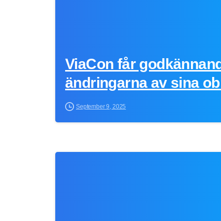
ViaCon får godkännand
ändringarna av sina ob
September 9, 2025