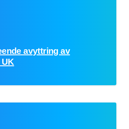
eende avyttring av
, UK
0