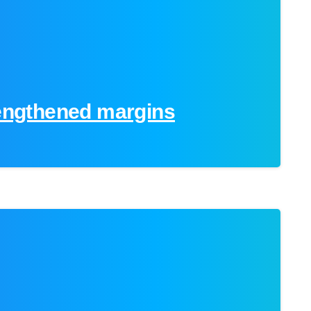
rengthened margins
0