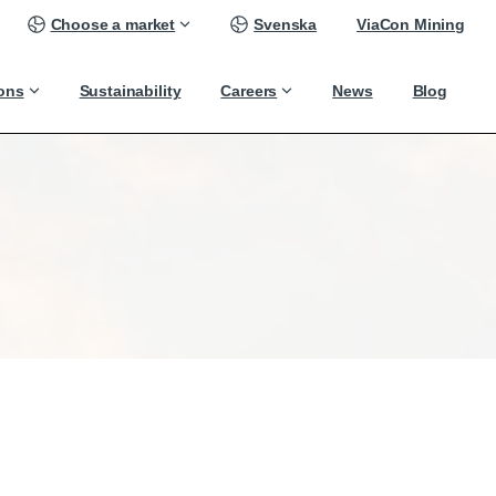
Choose a market
Svenska
ViaCon Mining
ions
Sustainability
Careers
News
Blog