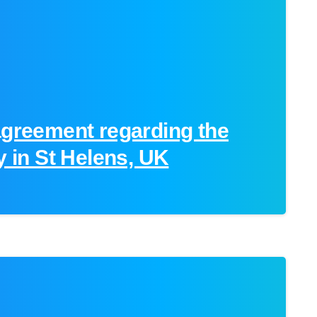
agreement regarding the
y in St Helens, UK
0