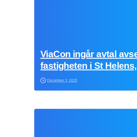
ViaCon ingår avtal avs
fastigheten i St Helens
December 3, 2025