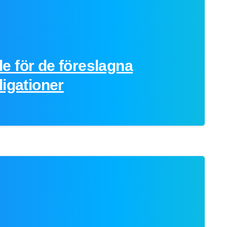
e för de föreslagna
ligationer
0