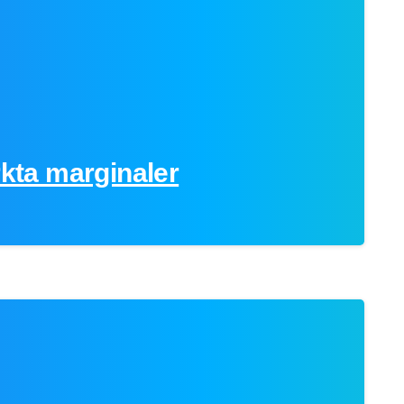
rkta marginaler
0