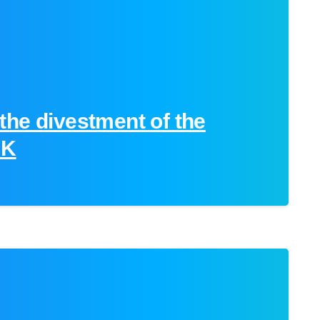
the divestment of the
UK
0