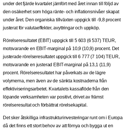
under det fjärde kvartalet jämfört med året innan till följd av
den osäkerhet som höga ränte- och inflationsnivåer skapat
under året. Den organiska tillväxten uppgick till -9,8 procent
justerat för valutaeffekter, avyttringar och uppköp.
Rörelseresultatet (EBIT) uppgick till 5 603 (6 537) TEUR,
motsvarande en EBIT-marginal på 10,9 (10,9) procent. Det
justerade rörelseresultatet uppgick till 6 777 (7 104) TEUR,
motsvarande en justerad EBIT-marginal på 13,1 (11,9)
procent. Rörelseresultatet har påverkats av de lägre
volymerna, men även av de sänkta kostnaderna från
effektiviseringsarbetet. Kvartalets kassaflöde från den
löpande verksamheten var positivt, drivet av främst
rörelseresultat och förbättrat rörelsekapital.
Det sker åtskilliga infrastrukturinvesteringar runt om i Europa
då det finns ett stort behov av att förnya och bygga ut en