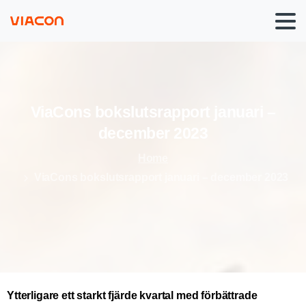
ViaCons
bokslutsrapport
januari
–
december
2023
Home
ViaCons bokslutsrapport januari – december 2023
Ytterligare ett starkt fjärde kvartal med förbättrade