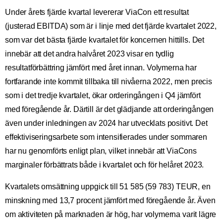
Under årets fjärde kvartal levererar ViaCon ett resultat
(justerad EBITDA) som är i linje med det fjärde kvartalet 2022,
som var det bästa fjärde kvartalet för koncernen hittills. Det
innebär att det andra halvåret 2023 visar en tydlig
resultatförbättring jämfört med året innan. Volymerna har
fortfarande inte kommit tillbaka till nivåerna 2022, men precis
som i det tredje kvartalet, ökar orderingången i Q4 jämfört
med föregående år. Därtill är det glädjande att orderingången
även under inledningen av 2024 har utvecklats positivt. Det
effektiviseringsarbete som intensifierades under sommaren
har nu genomförts enligt plan, vilket innebär att ViaCons
marginaler förbättrats både i kvartalet och för helåret 2023.
Kvartalets omsättning uppgick till 51 585 (59 783) TEUR, en
minskning med 13,7 procent jämfört med föregående år. Även
om aktiviteten på marknaden är hög, har volymerna varit lägre