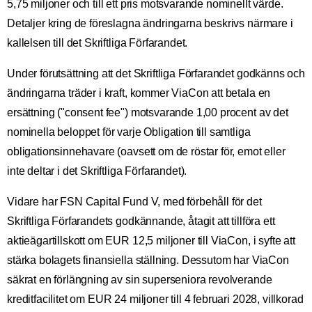
5,75 miljoner och till ett pris motsvarande nominellt värde.
Detaljer kring de föreslagna ändringarna beskrivs närmare i
kallelsen till det Skriftliga Förfarandet.
Under förutsättning att det Skriftliga Förfarandet godkänns och
ändringarna träder i kraft, kommer ViaCon att betala en
ersättning ("consent fee") motsvarande 1,00 procent av det
nominella beloppet för varje Obligation till samtliga
obligationsinnehavare (oavsett om de röstar för, emot eller
inte deltar i det Skriftliga Förfarandet).
Vidare har FSN Capital Fund V, med förbehåll för det
Skriftliga Förfarandets godkännande, åtagit att tillföra ett
aktieägartillskott om EUR 12,5 miljoner till ViaCon, i syfte att
stärka bolagets finansiella ställning. Dessutom har ViaCon
säkrat en förlängning av sin superseniora revolverande
kreditfacilitet om EUR 24 miljoner till 4 februari 2028, villkorad