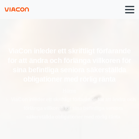
ViaCon
inleder
ett
skriftligt
förfarande
för
att
ändra
och
förlänga
villkoren
för
sina
befintliga
seniora
säkerställda
obligationer
med
rörlig
ränta
Home
ViaCon inleder ett skriftligt förfarande för att ändra och
förlänga villkoren för sina befintliga seniora
säkerställda obligationer med rörlig ränta