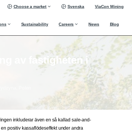
Choose a market
Svenska
ViaCon Mining
ions
Sustainability
Careers
News
Blog
ing
av
fastigheten
i
 Rydzyna, Polen
ringen inkluderar även en så kallad sale-and-
a en positiv kassaflödeseffekt under andra