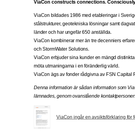
ViaCon constructs connections. Consciously
ViaCon bildades 1986 med etableringar i Sverig
stålstrukturer, geotekniska lösningar samt dagv
länder och har ungefär 650 anställda.
ViaCon kombinerar mer än tre decenniers erfaren
och StormWater Solutions.
ViaCon erbjuder sina kunder en mängd distinkta, vi
möta utmaningarna i en föränderlig värld.
ViaCon ägs av fonder rådgivna av FSN Capital Pa
Denna information är sådan information som ViaC
lämnades, genom ovanstående kontaktpersoners 
ViaCon ingår en avsiktsförklaring för 