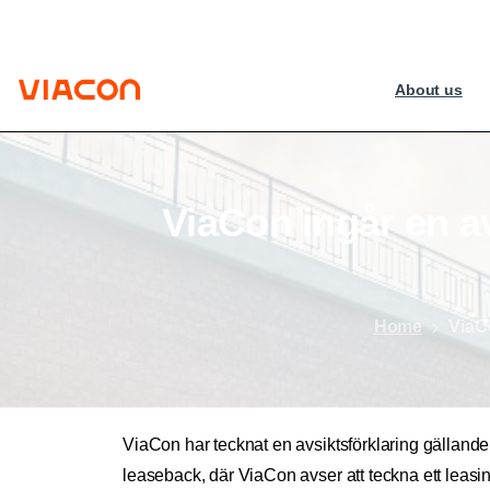
About us
ViaCon
ingår
en
a
Home
ViaCo
ViaCon har tecknat en avsiktsförklaring gällande
leaseback, där ViaCon avser att teckna ett leasin