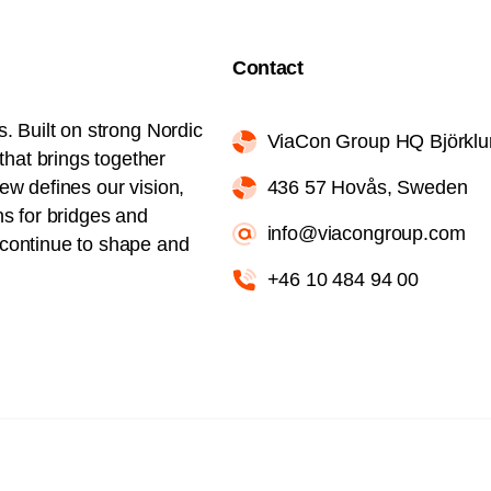
Contact
s. Built on strong Nordic
ViaCon Group HQ Björkl
hat brings together
iew defines our vision,
436 57 Hovås, Sweden
ns for bridges and
info@viacongroup.com
l continue to shape and
+46 10 484 94 00