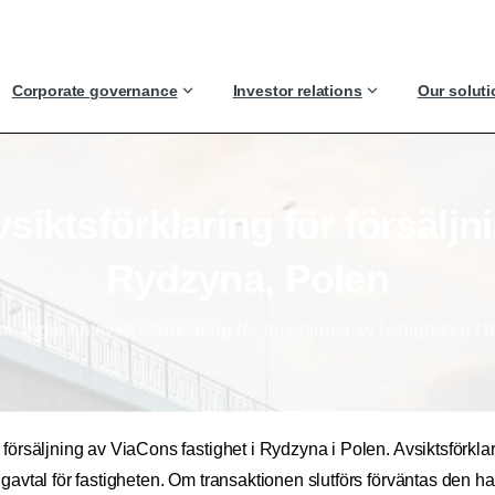
Corporate governance
Investor relations
Our solut
vsiktsförklaring
för
försäljn
Rydzyna,
Polen
n ingår en avsiktsförklaring för försäljning av fastigheten i
 försäljning av ViaCons fastighet i Rydzyna i Polen. Avsiktsförkla
gavtal för fastigheten. Om transaktionen slutförs förväntas den h