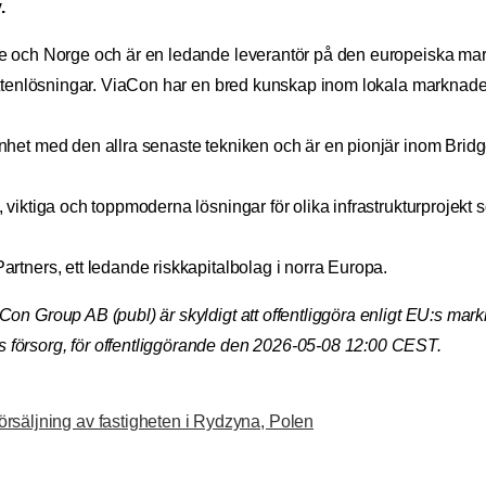
.
e och Norge och är en ledande leverantör på den europeiska mar
attenlösningar. ViaCon har en bred kunskap inom lokala marknader
het med den allra senaste tekniken och är en pionjär inom Bridg
ktiga och toppmoderna lösningar för olika infrastrukturprojekt som
rtners, ett ledande riskkapitalbolag i norra Europa.
on Group AB (publ) är skyldigt att offentliggöra enligt EU:s ma
försorg, för offentliggörande den 2026-05-08 12:00 CEST.
försäljning av fastigheten i Rydzyna, Polen