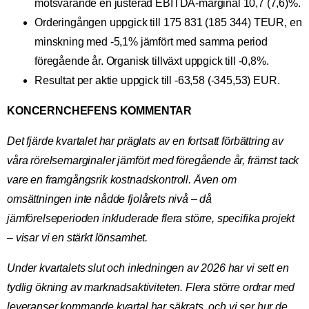
motsvarande en justerad EBITDA-marginal 10,7 (7,6)%.
Orderingången uppgick till 175 831 (185 344) TEUR, en
minskning med -5,1% jämfört med samma period
föregående år. Organisk tillväxt uppgick till -0,8%.
Resultat per aktie uppgick till -63,58 (-345,53) EUR.
KONCERNCHEFENS KOMMENTAR
Det fjärde kvartalet har präglats av en fortsatt förbättring av
våra rörelsemarginaler jämfört med föregående år, främst tack
vare en framgångsrik kostnadskontroll. Även om
omsättningen inte nådde fjolårets nivå – då
jämförelseperioden inkluderade flera större, specifika projekt
– visar vi en stärkt lönsamhet.
Under kvartalets slut och inledningen av 2026 har vi sett en
tydlig ökning av marknadsaktiviteten. Flera större ordrar med
leveranser kommande kvartal har säkrats, och vi ser hur de