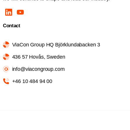
Contact
ViaCon Group HQ Björklundabacken 3
436 57 Hovås, Sweden
info@viacongroup.com
+46 10 484 94 00