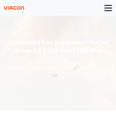
Kommuniké
från
årsstämma
i
ViaCon
Group
AB
(publ)
den
4
juni,
2026
Home
Kommuniké från årsstämma i ViaCon Group AB (publ)
den 4 juni, 2026