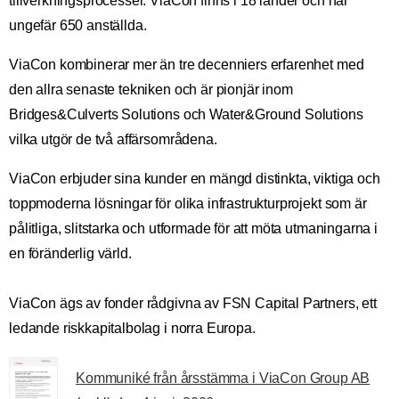
tillverkningsprocesser. ViaCon finns i 18 länder och har
ungefär 650 anställda.
ViaCon kombinerar mer än tre decenniers erfarenhet med
den allra senaste tekniken och är pionjär inom
Bridges&Culverts Solutions och Water&Ground Solutions
vilka utgör de två affärsområdena.
ViaCon erbjuder sina kunder en mängd distinkta, viktiga och
toppmoderna lösningar för olika infrastrukturprojekt som är
pålitliga, slitstarka och utformade för att möta utmaningarna i
en föränderlig värld.
ViaCon ägs av fonder rådgivna av FSN Capital Partners, ett
ledande riskkapitalbolag i norra Europa.
Kommuniké från årsstämma i ViaCon Group AB