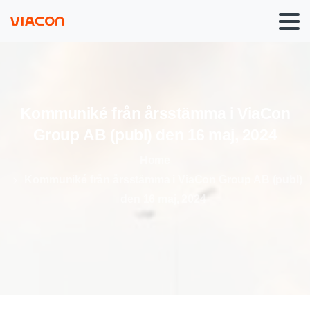
Kommuniké
från
årsstämma
i
ViaCon
Group
AB
(publ)
den
16
maj,
2024
Home
Kommuniké från årsstämma i ViaCon Group AB (publ)
den 16 maj, 2024