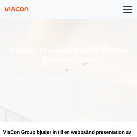
Inbjudan
till
presentation
av
ViaCons
Q1-rapport
2024
Home
Inbjudan till presentation av ViaCons Q1-rapport 2024
ViaCon Group bjuder in till en webbsänd presentation av