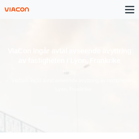
ViaCon
ingår
avtal
avseende
avyttring
av
fastigheten
i
Lyon,
Frankrike
Home
ViaCon ingår avtal avseende avyttring av fastigheten i
Lyon, Frankrike